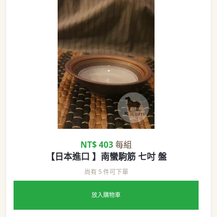
NT$ 403
每組
【日本進口 】南蠻駒筋 七吋 盤
尚有 5 件可下單
放入購物車