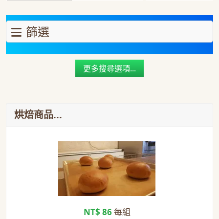
法式佛萊布丁塔
法式佛萊布丁塔
篩選
更多搜尋選項...
烘焙商品...
NT$ 86
每組