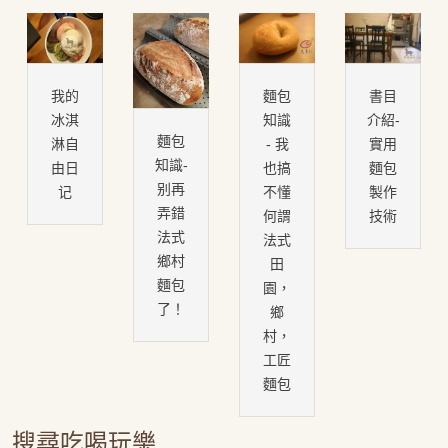
我的
麵包
書目
冰淇
知識
介紹-
麵包
淋自
- 我
實用
知識-
由日
也搞
麵包
别再
记
不懂
製作
弄錯
何謂
技術
法式
法式
鄉村
田
麵包
園，
了！
鄉
村，
工匠
麵包
搜尋吃喝玩樂