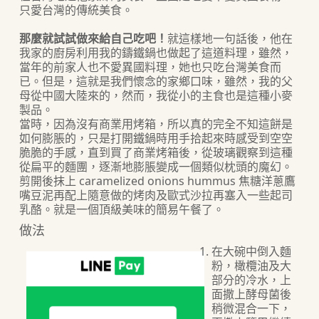
只愛台灣的傳統美食。
那麼就試試做來給自己吃吧！
就這樣地一句話後，他在
我家的廚房利用我的鑄鐵鍋也做起了這道料理，雖然，
當年的前家人也不愛異國料理，她也只吃台灣美食而
已。但是，這就是我們懷念的家鄉口味，雖然，我的父
母從中國大陸來的，然而，我從小的主食也是這種小麥
製品。
當時，因為沒有商業用烤箱，所以真的完全不知這餅是
如何膨脹的，只是打開鐵鍋時用手拾起來時感受到空空
脆脆的手感，直到買了商業烤箱後，從玻璃觀察到這種
從扁平的麵團，逐漸地膨脹變成一個類似枕頭的魔幻。
剪開後抹上 caramelized onions hummus 焦糖洋蔥鷹
嘴豆泥再配上隨意做的烤肉及歐式沙拉再塞入一些起司
乳酪。就是一個頂級美味的簡易午餐了。
做法
在大碗中倒入麵
粉，橄欖油及大
部分的冷水，上
面撒上酵母菌後
稍微混合一下，