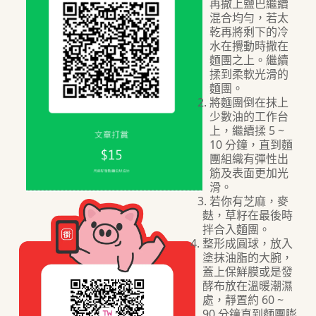
再撒上鹽巴繼續
混合均勻，若太
乾再將剩下的冷
水在攪動時撒在
麵團之上。繼續
揉到柔軟光滑的
麵團。
將麵團倒在抹上
少數油的工作台
上，繼續揉 5 ~
10 分鐘，直到麵
團組織有彈性出
筋及表面更加光
滑。
若你有芝麻，麥
麩，草籽在最後時
拌合入麵團。
整形成圓球，放入
塗抹油脂的大腕，
蓋上保鮮膜或是發
酵布放在溫暖潮濕
處，靜置約 60 ~
90 分鐘直到麵團膨