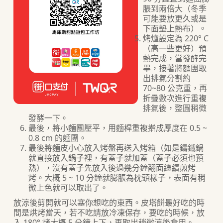
脹到兩倍大（冬季
可能要放更久或是
下面墊上熱布）。
烤爐設定為 220° C
（高一些更好）預
熱完成，當發酵完
畢，接著將麵團取
出排氣分割約
70~80 公克重，再
折疊數次進行重複
排氣後，整圓稍微
發酵一下。
最後，將小麵團壓平，用麵桿重複擀成厚度在 0.5 ~
0.8 cm 的麵團。
最後將麵皮小心放入烤盤再送入烤箱（如是鑄鐵鍋
就直接放入鍋子裡，有蓋子就加蓋（蓋子必須也預
熱），沒有蓋子先放入後過幾分鐘翻面繼續煎烤
烤。大概 5 ~ 10 分鐘就膨脹為枕頭樣子，表面有稍
微上色就可以取出了。
放涼後剪開就可以塞你想吃的東西。皮塔餅最好吃的時
間是烘烤當天，若不吃請放冷凍保存，要吃的時候，放
入 180° 烤大概 5 分鐘上下，再取出稍微涼後食用。